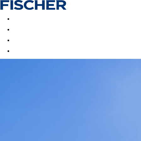
Akční nabídky
Last minute
First minute - Exotika a zim