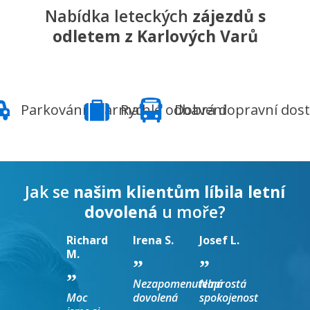
Nabídka leteckých
zájezdů s
odletem z Karlových Varů
Parkování zdarma
Rychlé odbavení
Dobrá dopravní dos
Jak se
našim klientům líbila letní
dovolená
u moře?
Richard
Irena S.
Josef L.
M.
Nezapomenutelná
Naprostá
Moc
dovolená
spokojenost