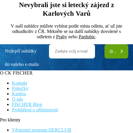
Nevybrali jste si letecký zájezd z
Karlových Varů
V naší nabídce můžete vybírat podle místa odletu, ať už jste
odkudkoliv z ČR. Mrkněte se na další nabídky dovolené s
odletem z
Prahy
nebo
Pardubic
.
Nejlepší nabídky
ODEBÍRAT
do vašeho e-mailu
O CK FISCHER
Kontakt
Pobočky
Kariéra
O nás
FISCHER Blog
Prohlášení o přístupnosti
Pro klienty
Věrnostní program DERCLUB