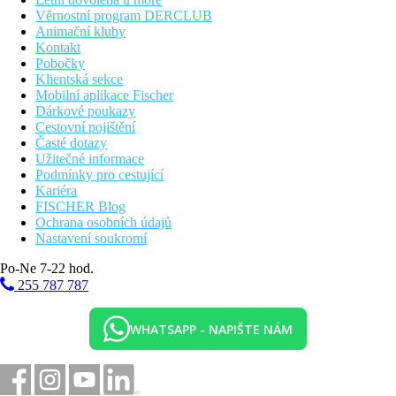
Věrnostní program DERCLUB
Animační kluby
Kontakt
Pobočky
Klientská sekce
Mobilní aplikace Fischer
Dárkové poukazy
Cestovní pojištění
Časté dotazy
Užitečné informace
Podmínky pro cestující
Kariéra
FISCHER Blog
Ochrana osobních údajů
Nastavení soukromí
Po-Ne 7-22 hod.
255 787 787
WHATSAPP - NAPIŠTE NÁM