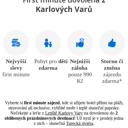
Karlových Varů
Nejvyšší
Pobyt
pro
děti
Nejnižší
Storno či
slevy
zdarma
záloha
změna
first minute
pouze 990
zájezdu
Kč
zdarma*
Vyberte si
first minute zájezd
, kde si užijete hotel přímo na pláži,
stravování all inclusive, vyhřáté moře i teplé sluneční paprsky.
Nečekejte a leťte z
Letiště Karlovy Vary
na dovolenou do
2
oblíbených prázdninových destinací
! Už nyní je v prodeji jedna
z nich – slunečná
Turecká riviéra
.