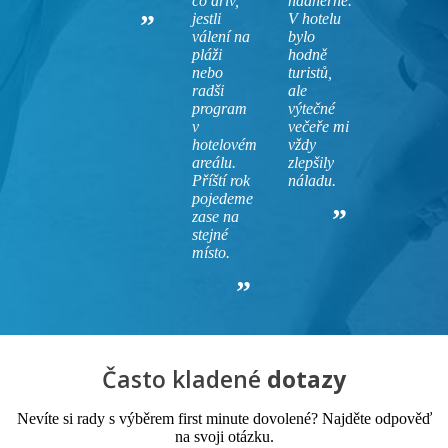
co dřív,
nádherné.
jestli
V hotelu
válení na
bylo
pláži
hodně
nebo
turistů,
radši
ale
program
výtečné
v
večeře mi
hotelovém
vždy
areálu.
zlepšily
Příští rok
náladu.
pojedeme
zase na
stejné
místo.
Často kladené
dotazy
Nevíte si rady s výběrem first minute dovolené? Najděte odpověď
na svoji otázku.