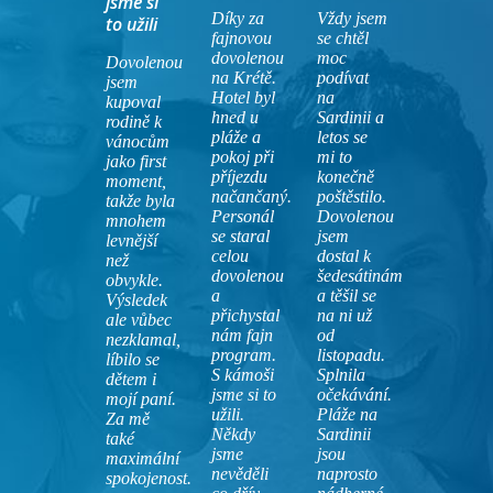
jsme si
Díky za
Vždy jsem
to užili
fajnovou
se chtěl
dovolenou
moc
Dovolenou
na Krétě.
podívat
jsem
Hotel byl
na
kupoval
hned u
Sardinii a
rodině k
pláže a
letos se
vánocům
pokoj při
mi to
jako first
příjezdu
konečně
moment,
načančaný.
poštěstilo.
takže byla
Personál
Dovolenou
mnohem
se staral
jsem
levnější
celou
dostal k
než
dovolenou
šedesátinám
obvykle.
a
a těšil se
Výsledek
přichystal
na ni už
ale vůbec
nám fajn
od
nezklamal,
program.
listopadu.
líbilo se
S kámoši
Splnila
dětem i
jsme si to
očekávání.
mojí paní.
užili.
Pláže na
Za mě
Někdy
Sardinii
také
jsme
jsou
maximální
nevěděli
naprosto
spokojenost.