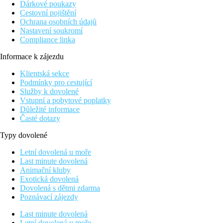
Dárkové poukazy
Cestovní pojištění
Ochrana osobních údajů
Nastavení soukromí
Compliance linka
Informace k zájezdu
Klientská sekce
Podmínky pro cestující
Služby k dovolené
Vstupní a pobytové poplatky
Důležité informace
Časté dotazy
Typy dovolené
Letní dovolená u moře
Last minute dovolená
Animační kluby
Exotická dovolená
Dovolená s dětmi zdarma
Poznávací zájezdy
Last minute dovolená
Letní dovolená u moře