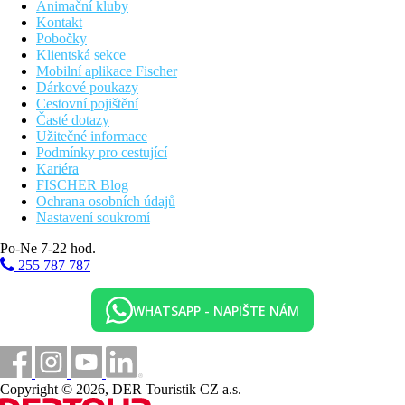
Animační kluby
Kontakt
Pobočky
Klientská sekce
Mobilní aplikace Fischer
Dárkové poukazy
Cestovní pojištění
Časté dotazy
Užitečné informace
Podmínky pro cestující
Kariéra
FISCHER Blog
Ochrana osobních údajů
Nastavení soukromí
Po-Ne 7-22 hod.
255 787 787
WHATSAPP - NAPIŠTE NÁM
Copyright © 2026, DER Touristik CZ a.s.