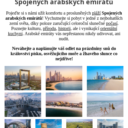
Spojených arabských emirátů
Pojeďte si s námi užít komfortu a prosluněných
pláží
Spojených
arabských emirátů
! Vychutnejte si pobyt v jedné z nejbohatších
zemí světa, díky poloze zaručující celoroční slunečné
počasí
.
Poznejte kulturu,
přírodu
,
historii
, ale i vynikající
orientální
kuchyni
. Arabské emiráty vás nepřestanou nikdy udivovat, ani
nudit.
Neváhejte a naplánujte váš odlet na prázdniny snů do
království písku, osvěžujícího moře a žhavého slunce co
nejdříve!