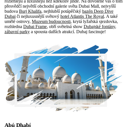
rozlehlejší a luxusnější než kdekoliv jinde. Na dovolené vás o tom
přesvědčí největší obchodní galerie světa Dubai Mall, nejvyšší
budova
Burj Khalifa
, nejhlubší potápěčský
bazén Deep Dive
Dubai
či nejluxusnější světový
hotel Atlantis The Royal
. A také
umělé ostrovy,
Muzeum budoucnosti
, krytá lyžařská sjezdovka,
rozhledna
Dubai Frame
, obří světelná show
Dubajské fontány
,
zábavní parky
a spousta dalších atrakcí. Dubaj fascinuje!
Abú Dhabí