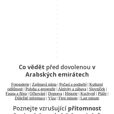
Co vědět
před dovolenou
v
Arabských emirátech
Fotogalerie
|
Zajímavá místa
|
Počasí a podnebí
|
Kulturní
odlišnosti
|
Poloha a geografie
|
Aktivity a zábava
|
Slovníček
|
Fauna a flóra
|
Očkování
|
Doprava
|
Historie
|
Kuchyně
|
Pláže
|
Důležité informace
|
Víza
|
First minute
|
Last minute
Poznejte vzrušující
přítomnost