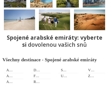
Spojené arabské emiráty: vyberte
si
dovolenou vašich snů
Všechny destinace - Spojené arabské emiráty
Abu Dhabi
Dubaj
Sharjah
Vnitrozemí
Ajman
Fujairah
Umm Al Quwain
Západní pobřeží
Al Ain
Ras Al-Khaimah