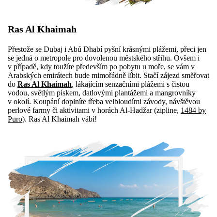
Ras Al Khaimah
Přestože se Dubaj i Abú Dhabí pyšní krásnými plážemi, přeci jen
se jedná o metropole pro dovolenou městského střihu. Ovšem i
v případě, kdy toužíte především po pobytu u moře, se vám v
Arabských emirátech bude mimořádně líbit. Stačí zájezd směřovat
do
Ras Al Khaimah
, lákajícím senzačními plážemi s čistou
vodou, světlým pískem, datlovými plantážemi a mangrovníky
v okolí. Koupání doplníte třeba velbloudími závody, návštěvou
perlové farmy či aktivitami v horách Al-Hadžar (zipline,
1484 by
Puro
). Ras Al Khaimah vábí!