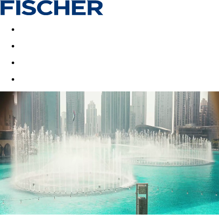
Akční nabídky
Last minute
First minute - Exotika a zim