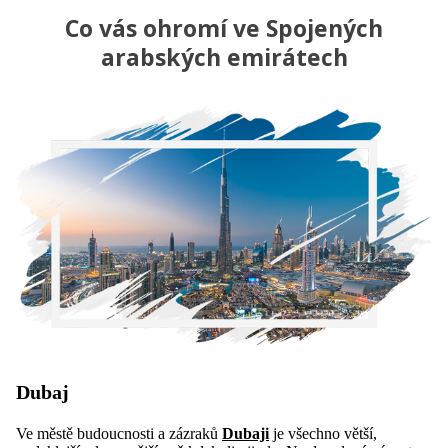
Co vás ohromí ve Spojených
arabských emirátech
Dubaj
Ve městě budoucnosti a zázraků
Dubaji
je všechno větší,