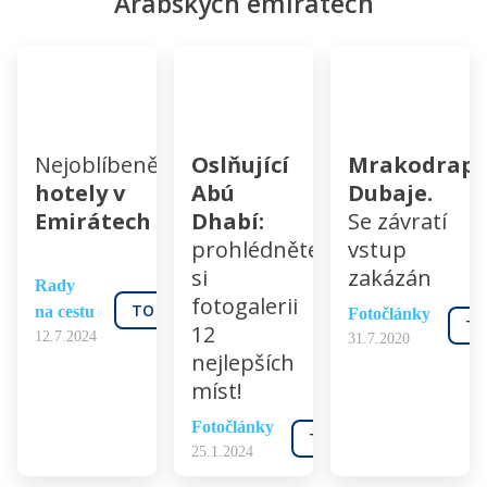
Arabských emirátech
Nejoblíbenější
Oslňující
Mrakodrapy
hotely v
Abú
Dubaje.
Emirátech
Dhabí:
Se závratí
prohlédněte
vstup
si
zakázán
Rady
fotogalerii
TO MĚ ZAJÍMÁ
na cestu
Fotočlánky
TO
12
12.7.2024
31.7.2020
nejlepších
míst!
Fotočlánky
TO MĚ ZAJÍMÁ
25.1.2024