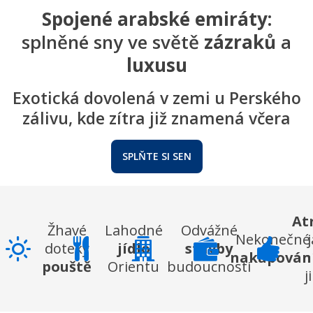
Spojené arabské emiráty:
splněné sny ve světě
zázraků
a
luxusu
Exotická dovolená v zemi u Perského
zálivu, kde zítra již znamená včera
SPLŇTE SI SEN
At
Žhavé
Lahodné
Odvážné
Nekonečné
doteky
jídlo
stavby
nakupován
n
pouště
Orientu
budoucnosti
j