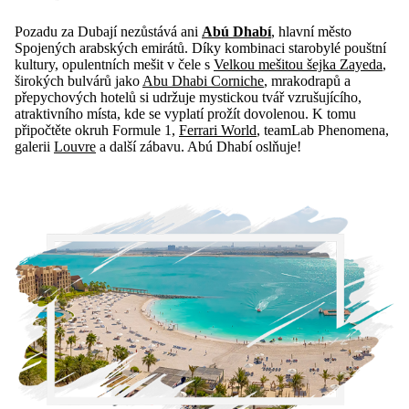
Pozadu za Dubají nezůstává ani
Abú Dhabí
, hlavní město
Spojených arabských emirátů. Díky kombinaci starobylé pouštní
kultury, opulentních mešit v čele s
Velkou mešitou šejka Zayeda
,
širokých bulvárů jako
Abu Dhabi Corniche
, mrakodrapů a
přepychových hotelů si udržuje mystickou tvář vzrušujícího,
atraktivního místa, kde se vyplatí prožít dovolenou. K tomu
připočtěte okruh Formule 1,
Ferrari World
, teamLab Phenomena,
galerii
Louvre
a další zábavu. Abú Dhabí oslňuje!