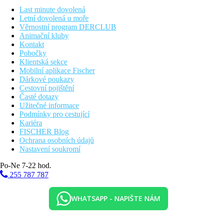
centrálně řízenou klimatizací.
Last minute dovolená
Letní dovolená u moře
Vzdálenosti
Věrnostní program DERCLUB
Animační kluby
15 km
Kontakt
Vzdálenost od nejbližšího letiště
Pobočky
Klientská sekce
30 km
Mobilní aplikace Fischer
Vzdálenost k pláži
Dárkové poukazy
Cestovní pojištění
150 m
Časté dotazy
Centrum města
Užitečné informace
Podmínky pro cestující
Pláž
Kariéra
FISCHER Blog
Ochrana osobních údajů
Druh pláže
Nastavení soukromí
Plážová dovolená
Po-Ne 7-22 hod.
Fotogalerie
255 787 787
WHATSAPP - NAPIŠTE NÁM