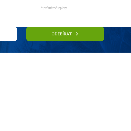
* průměrné teploty
ODEBÍRAT