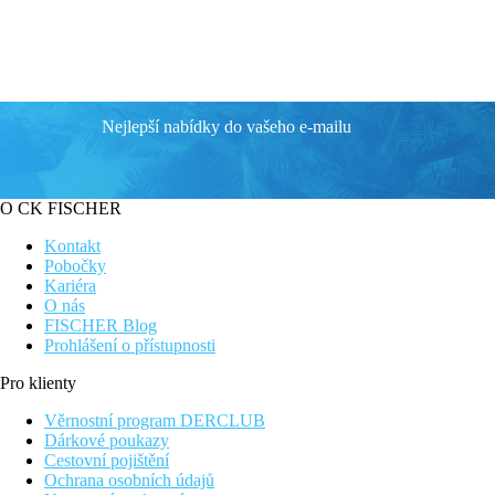
Nejlepší nabídky do vašeho e-mailu
O CK FISCHER
Kontakt
Pobočky
Kariéra
O nás
FISCHER Blog
Prohlášení o přístupnosti
Pro klienty
Věrnostní program DERCLUB
Dárkové poukazy
Cestovní pojištění
Ochrana osobních údajů