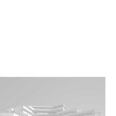
a u moře
Animační kluby
First minute – Léto 2027
Vě