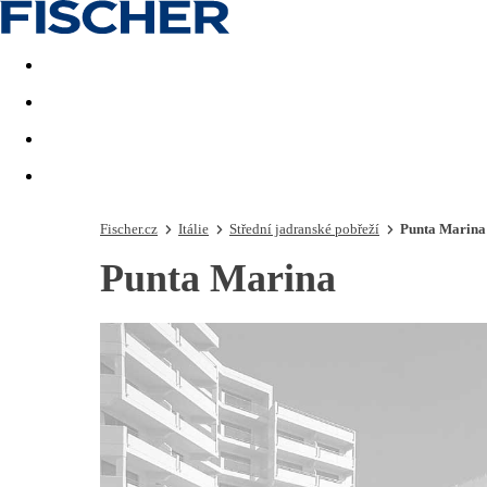
Akční nabídky
Last minute
First minute - Exotika a zim
Fischer.cz
Itálie
Střední jadranské pobřeží
Punta Marina
Punta Marina