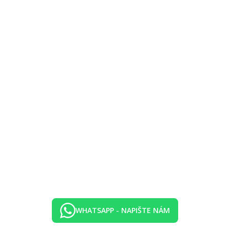
ykle mezi 16:00-17:30
je, snacky, víno)
obik, vybavení na šnorchlování, vodní lyže
potápění, rybaření, kite surfing, plavby katamaránem, skupinové lekce 
í pohádek, talent show, kreativní aktivity
 PS5 hry, DJ, foto koutek, stolní hry, kino
WHATSAPP - NAPIŠTE NÁM