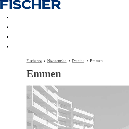
Akční nabídky
Last minute
First minute - Exotika a zim
Fischer.cz
Nizozemsko
Drenthe
Emmen
Emmen