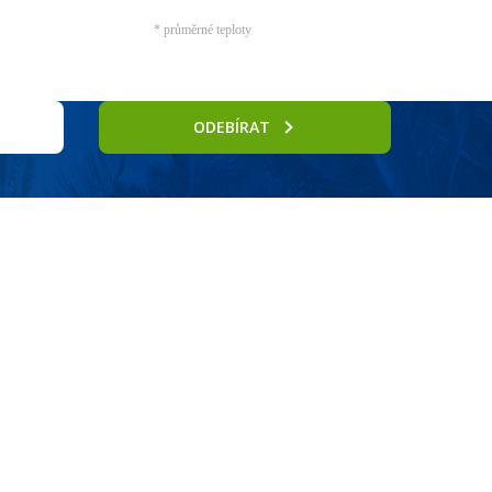
* průměrné teploty
ODEBÍRAT