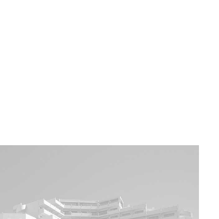
a u moře
Animační kluby
First minute – Léto 2027
Vě