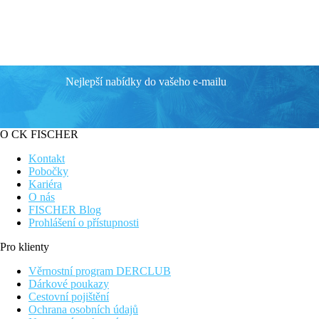
Nejlepší nabídky do vašeho e-mailu
O CK FISCHER
Kontakt
Pobočky
Kariéra
O nás
FISCHER Blog
Prohlášení o přístupnosti
Pro klienty
Věrnostní program DERCLUB
Dárkové poukazy
Cestovní pojištění
Ochrana osobních údajů