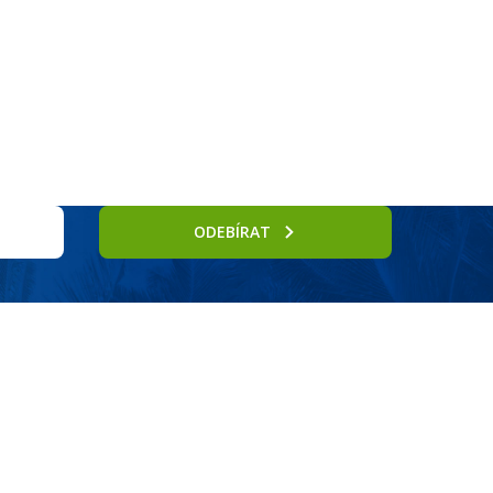
rnostní program DERCLUB
Pobočky
Časté dotazy
D
ODEBÍRAT
Funchalu a Avenida do Mar, jedné z hlavních tepen města se širokou
mbolických prvků ostrovní architektury. Hosté si také mohou vychutnat