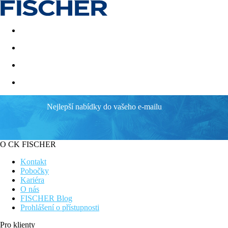
Akční nabídky
Last minute
First minute - Exotika a zim
Nejlepší nabídky do vašeho e-mailu
Barceló Funchal Oldtown
Ideální poloha v centru historického Funchalu
Hotel po kompletní rekonstrukci
O CK FISCHER
Kvalitní služby hotelového řetězce Barceló
Hotel vhodný i pro náročné klienty
Kontakt
Pobočky
Informace o hotelu
Kariéra
Kompletně zrekonstruovaný hotel se nachází ve vynikající poloz
O nás
škálou obchodů a restaurací. Mezi zvláštnostmi tohoto okouzlují
FISCHER Blog
krásný výhled na město a oceán ze střešní terasy s barem a bazé
Prohlášení o přístupnosti
Vzdálenost
Pro klienty