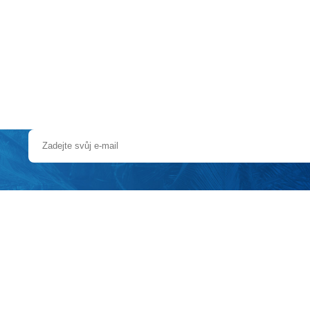
a u moře
Animační kluby
First minute – Léto 2027
Vě
e přímo v centru historického města Funchal, hned vedle katedrály ve 
cího hotelu vyniká jeho moderní design s citem pro detail a použití sy
nem.