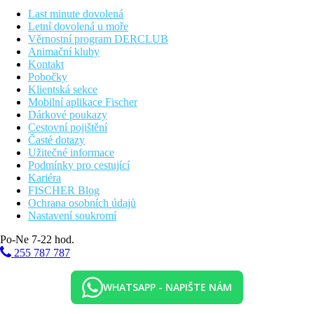
Last minute dovolená
Dvoulůžkový pokoj, Výhled do zahrady, Tropical:
Letní dovolená u moře
umístěn v hlavní budově nebo bungalovech, velikost cca
Věrnostní program DERCLUB
26 m2
Animační kluby
Dvoulůžkový pokoj, Výhled moře:
umístěn v hlavní
Kontakt
budově nebo bungalovech, velikost cca 27 m2
Pobočky
Dvoulůžkový pokoj, Superior, Výhled moře:
umístěn v
Klientská sekce
hlavní budově, veliukost cca 27 m2
Mobilní aplikace Fischer
Suita, Open plan, Tropical, Sdílený bazén:
jedna
Dárkové poukazy
místnost, umístěn v bungalovech, z terasy přístup do
Cestovní pojištění
sdíleného bazénu, velikost cca 28 m2
Časté dotazy
Suita, Horizon, Open plan, Plunge pool:
jedna místnost,
Užitečné informace
umístěn v hlavní budově, na balkoně privátní plunge pool,
Podmínky pro cestující
velikost cca 30m2
Kariéra
Suita, Grande, Výhled moře, Soukromý bazén:
jedna
FISCHER Blog
prostorná místnost, umístěn v hlavní budově, z terasy
Ochrana osobních údajů
přístup do privátního bazénu, velikost cca 60 m2
Nastavení soukromí
Popis hotelu
Po-Ne 7-22 hod.
vstupní hala s recepcí
255 787 787
hlavní restaurace
3 a´la carte restaurace
3 bazény se slanou vodou (lehátka, slunečníky a osušky
WHATSAPP - NAPIŠTE NÁM
zdarma)
bar u bazénu