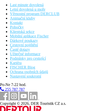
Last minute dovolená
Popis hotelu
Letní dovolená u moře
Vše v hotelu Vantaris Beach:
Věrnostní program DERCLUB
vstupní hala s recepcí
Animační kluby
restaurace
Kontakt
lobby bar
Pobočky
bar na pláži
Klientská sekce
minimarket
Mobilní aplikace Fischer
vnitřní bazén (vyhřívaný v květnu a září)
Dárkové poukazy
venkovní bazén (lehátka, slunečníky a osušky zdarma)
Cestovní pojištění
Časté dotazy
Popis pláže
Užitečné informace
písčitá
Podmínky pro cestující
lehátka a slunečníky za poplatek, osušky zdarma
Kariéra
FISCHER Blog
Strava
Ochrana osobních údajů
Snídaně (v hotelu Vantaris Beach):
Nastavení soukromí
Formou bufetu
Polopenze (v hotelu Vantaris Beach):
Po-Ne 7-22 hod.
Snídaně a večeře formou bufetu
255 787 787
Sportovní aktivity zdarma
Vše v hotelu Vantaris Beach:
Copyright © 2026, DER Touristik CZ a.s.
stolní tenis (vybavení za poplatek)
tenisový kurt (osvětlení a vybavení za poplatek)