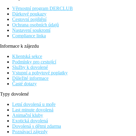
11 km. Další možnosti zábavy Vám během Vaší dovolené nabízejí 
Ocean Park (cca 25 km), Roque Nublo (cca 40 km), Ayagaures (cc
Věrnostní program DERCLUB
také autobusová zastávka (cca 400 m). Lékařskou pomoc najdete v
Dárkové poukazy
Cestovní pojištění
Vybavení:
Ochrana osobních údajů
Tento 4podlažní hotel má 422 pokojů. V hotelu se nachází recepc
Nastavení soukromí
poplatek), kadeřnictví a security entry system. O blaho hostů se
Compliance linka
sedadly a připojením k internetu. Pohybově omezeným hostům nab
služba žehlení prádla a zdravotní služba jsou za poplatek. Concie
Informace k zájezdu
Stravování:
Klientská sekce
Snídaně (07:00 - 10:30 hod.) formou bufetu. Polopenze: včetně s
Podmínky pro cestující
Služby k dovolené
Bazén:
Vstupní a pobytové poplatky
K venkovnímu vybavení hotelu patří 2 bazény se slanou a sladko
Důležité informace
bazénu. (otevřeno od 10:30 - 18:00).
Časté dotazy
Sport/ volný čas:
Typy dovolené
Sportovní a volnočasová nabídka: tenis (za poplatek), basketbal, f
jsou nabízeny vodní sporty (částečně od místních poskytovatelů).
Letní dovolená u moře
parní lázeň a masáže za poplatek. Zábava pro dospělé: animační 
Last minute dovolená
miniklub pro děti od 4 - 12 let a babysitting (za poplatek).
Animační kluby
Exotická dovolená
Další informace:
Dovolená s dětmi zdarma
Využití některých zařízení a aktivit může být zpoplatněno navíc
Poznávací zájezdy
španělština. Kreditní karty: American Express, Diners Club, Eur