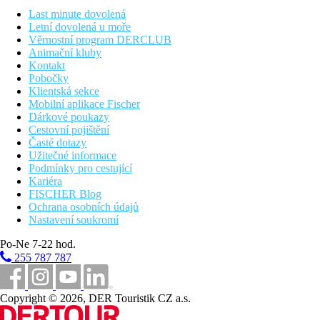
Last minute dovolená
Druh pláže
Letní dovolená u moře
Věrnostní program DERCLUB
Bazény
Animační kluby
Kontakt
Pobočky
Bar u bazénu
Klientská sekce
Lehátka u bazénu
Mobilní aplikace Fischer
Slunečníky u bazénu
Dárkové poukazy
Cestovní pojištění
Fotogalerie
Časté dotazy
Užitečné informace
Podmínky pro cestující
Kariéra
FISCHER Blog
Ochrana osobních údajů
Nastavení soukromí
Po-Ne 7-22 hod.
255 787 787
Copyright © 2026, DER Touristik CZ a.s.