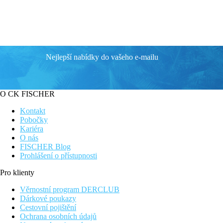
Nejlepší nabídky do vašeho e-mailu
O CK FISCHER
Kontakt
Pobočky
Kariéra
O nás
FISCHER Blog
Prohlášení o přístupnosti
Pro klienty
Věrnostní program DERCLUB
Dárkové poukazy
Cestovní pojištění
Ochrana osobních údajů