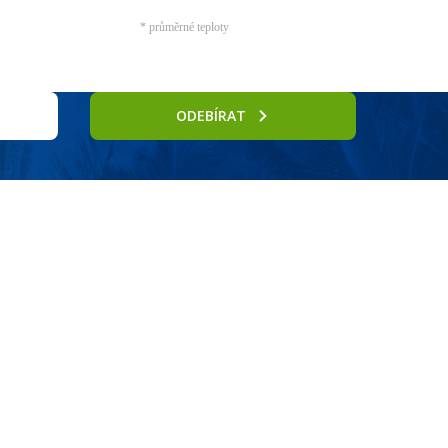
* průměrné teploty
ODEBÍRAT