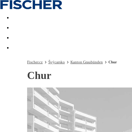
Akční nabídky
Last minute
First minute - Exotika a zim
Fischer.cz
Švýcarsko
Kanton Graubünden
Chur
Chur