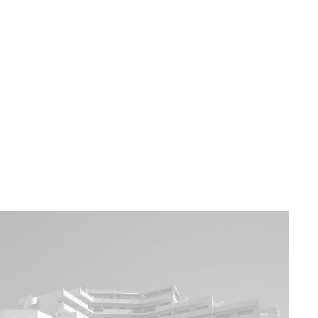
a u moře
Animační kluby
First minute – Léto 2027
Vě