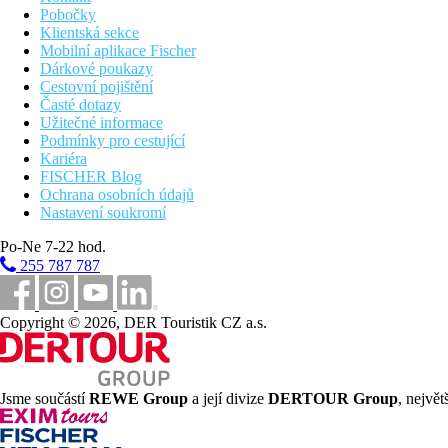
Pobočky
Klientská sekce
Mobilní aplikace Fischer
Dárkové poukazy
Cestovní pojištění
Časté dotazy
Užitečné informace
Podmínky pro cestující
Kariéra
FISCHER Blog
Ochrana osobních údajů
Nastavení soukromí
Po-Ne 7-22 hod.
255 787 787
Copyright © 2026, DER Touristik CZ a.s.
Jsme součástí
REWE Group
a její divize
DERTOUR Group
, nejvě