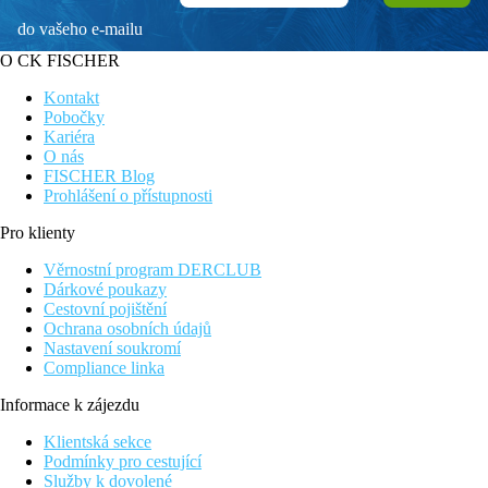
do vašeho e-mailu
O CK FISCHER
Kontakt
Pobočky
Kariéra
O nás
FISCHER Blog
Prohlášení o přístupnosti
Pro klienty
Věrnostní program DERCLUB
Dárkové poukazy
Cestovní pojištění
Ochrana osobních údajů
Nastavení soukromí
Compliance linka
Informace k zájezdu
Klientská sekce
Podmínky pro cestující
Služby k dovolené