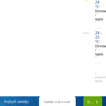
24
°C
červen
/
srpen
*
24 -
25
°C
červen
/
srpen
*
*
průměrné
teploty
Nejlepší nabídky
ODEBÍRAT