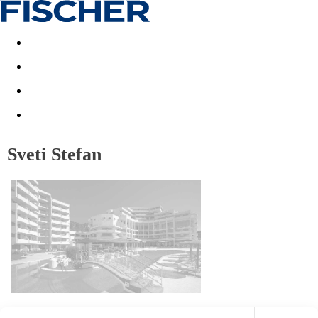
Akční nabídky
Last minute
First minute - Exotika a zim
Sveti Stefan