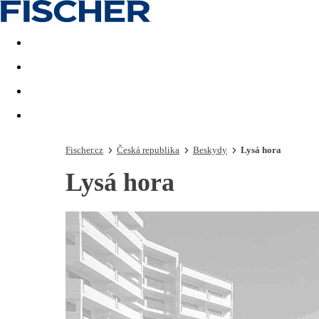
Akční nabídky
Last minute
First minute - Exotika a zim
Fischer.cz
Česká republika
Beskydy
Lysá hora
Lysá hora