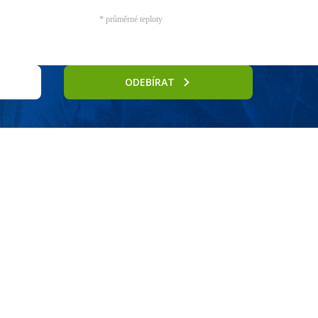
* průměrné teploty
ODEBÍRAT