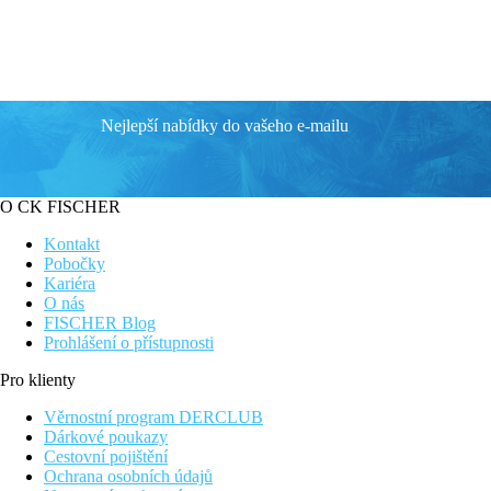
Nejlepší nabídky do vašeho e-mailu
O CK FISCHER
Kontakt
Pobočky
Kariéra
O nás
FISCHER Blog
Prohlášení o přístupnosti
Pro klienty
Věrnostní program DERCLUB
Dárkové poukazy
Cestovní pojištění
Ochrana osobních údajů