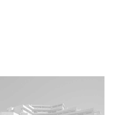
a u moře
Animační kluby
First minute – Léto 2027
Vě