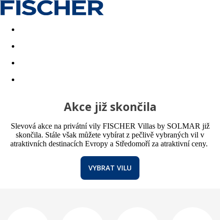
Akční nabídky
Last minute
First minute - Exotika a zim
Akce již skončila
Slevová akce na privátní vily FISCHER Villas by SOLMAR již
skončila. Stále však můžete vybírat z pečlivě vybraných vil v
atraktivních destinacích Evropy a Středomoří za atraktivní ceny.
VYBRAT VILU