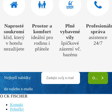
Naprosté
Prostor a
Plně
Profesionál
soukromí
komfort
vybavené
správa
klid, který
ideální pro
vily
asistence
v hotelu
rodinu i
špičkové
24/7
nezažijete
přátele
zázemí vč.
bazénu
Nejlepší nabídky
ODEBÍRAT
do vašeho e-mailu
O CK FISCHER
Kontakt
Pobočky