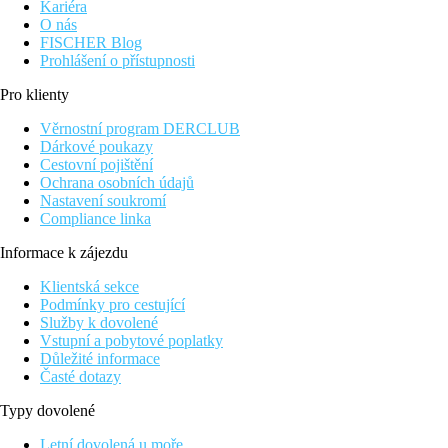
Kariéra
O nás
FISCHER Blog
Prohlášení o přístupnosti
Pro klienty
Věrnostní program DERCLUB
Dárkové poukazy
Cestovní pojištění
Ochrana osobních údajů
Nastavení soukromí
Compliance linka
Informace k zájezdu
Klientská sekce
Podmínky pro cestující
Služby k dovolené
Vstupní a pobytové poplatky
Důležité informace
Časté dotazy
Typy dovolené
Letní dovolená u moře