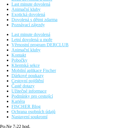
Last minute dovolená
Animační kluby
Exotická dovolená
Dovolená s dětmi zdarma
Poznávací zájezdy
Last minute dovolená
Letní dovolená u moře
Věrnostní program DERCLUB
Animační kluby
Kontakt
Pobočky
Klientská sekce
Mobilní aplikace Fischer
Dárkové poukazy
Cestovní pojištění
Časté dotazy
Užitečné informace
Podmínky pro cestující
Kariéra
FISCHER Blog
Ochrana osobních údajů
Nastavení soukromí
Po-Ne 7-22 hod.