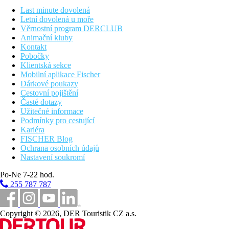
Last minute dovolená
sport a relaxace
Letní dovolená u moře
Věrnostní program DERCLUB
wellness centrum* (sauny, whirpool, masáže), fitness centrum,
Animační kluby
game room (billiard, stolní fotbal, ping-pong)
Kontakt
Pobočky
* služby za příplatek
Klientská sekce
Stravování
Mobilní aplikace Fischer
Dárkové poukazy
snídaně
- formou bohatého bufetu včetně nápojů
Cestovní pojištění
Časté dotazy
popis pokojů
Užitečné informace
Podmínky pro cestující
Deluxe 1
- 25 až 30 m², pokoj s manželskou postelí či 2
Kariéra
samostatnými lůžky obsazený pouze 1 osobou, sociální zařízení
FISCHER Blog
Ochrana osobních údajů
Deluxe 2+1
- 25 až 30 m², pokoj s manželskou postelí či 2
Nastavení soukromí
samostatnými lůžky, s přistýlkou pro 1 dítě do nedovršených 12
let formou rozkládacího křesla, sociální zařízení
Po-Ne 7-22 hod.
255 787 787
Studio Deluxe 1
- 37 až 42 m², prostornější pokoj s manželskou
postelí či 2 samostatnými lůžky obsazený pouze 1 osobou,
kuchyňský kout, sociální zařízení s vanou
Copyright © 2026, DER Touristik CZ a.s.
Studio Deluxe 2/3
- 37 až 42 m², prostornější pokoj s