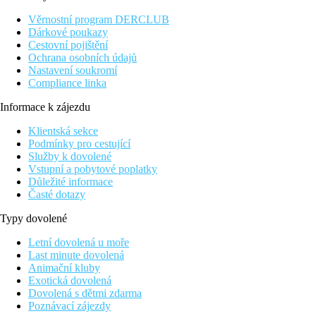
na každém patře prádelna (použití formou zakoupení pracích
Věrnostní program DERCLUB
kapslí na recepci)
Dárkové poukazy
concierge služby
Cestovní pojištění
vyšší cena za parkování
Ochrana osobních údajů
Nastavení soukromí
poloha
Compliance linka
Praha – centrum, Václavské náměstí, stanice metra Muzeum -
Informace k zájezdu
750 m, stanice metra I.P. Pavlova – 400 m, Jindřišská věž - 1,3
km Hlavní nádraží – 1,4 km, Národní divadlo – 1,4 km,
Klientská sekce
Staroměstské náměstí – 1,7 km Karlův most – 2,3 km,
Podmínky pro cestující
Žižkovská televizní věž – 2,3 km, Vyšehrad – 2,4 km, Petřín /
Služby k dovolené
rozhledna – 3,3 km, Pražský hrad – 3,6 km, Výstaviště / obora
Vstupní a pobytové poplatky
Stromovka – 4,7 km, ZOO Praha – 6,4 km, Letiště Václava
Důležité informace
Havla – 19,2 km
Časté dotazy
vybavenost a služby
Typy dovolené
recepce, lobby bar s posezením, seminární místnost pro 10 až 12
Letní dovolená u moře
osob* (s vlastní tiskárnou, smart TV a smart wall paint), místnost
Last minute dovolená
pro úschovu zavazadel, výtah, market (prodejní automaty) *,
Animační kluby
prádelna*, concierge a sekretářské služby, wi-fi připojení k
Exotická dovolená
internetu
Dovolená s dětmi zdarma
Poznávací zájezdy
* služby za příplatek