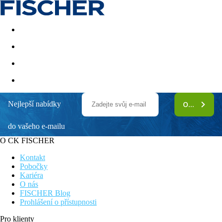
Akční nabídky
Last minute
First minute - Exotika a zim
Nejlepší nabídky
ODEBÍRAT
Mamaison Residence Downtown Prague
do vašeho e-mailu
atraktivní poloha v centru Prahy
, 6 minut chůze od
Václavského náměstí a Národního muzea
O CK FISCHER
prostorné pokoje v moderním designu s minimalistickými prvky
přímo v srdci Prahy
Kontakt
vlastní 24/7 market přímo v hotelu (formou nákupních
Pobočky
automatů)
Kariéra
ZDARMA využití moderního fitness centra 24/7
O nás
luxusní wellness centrum Relax Days* (sauny, whirpool,
FISCHER Blog
masáže)
Prohlášení o přístupnosti
v okolí hotelu trendové a útulné kavárny, bary, bistra, známé
Pro klienty
pamětihodnosti