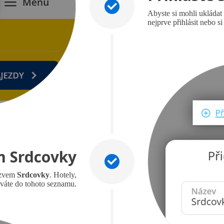
Abyste si mohli ukládat 
nejprve přihlásit nebo si
m Srdcovky
názvem
Srdcovky
. Hotely,
áváte do tohoto seznamu.