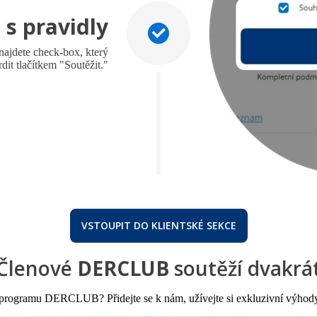
 s pravidly
 najdete check-box, který
rdit tlačítkem "Soutěžit."
VSTOUPIT DO KLIENTSKÉ SEKCE
Členové
DERCLUB
soutěží dvakrá
o programu DERCLUB? Přidejte se k nám, užívejte si exkluzivní výhod