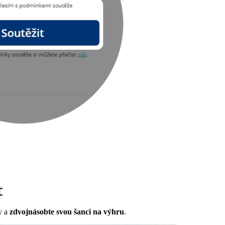
t
y a
zdvojnásobte svou šanci na výhru
.