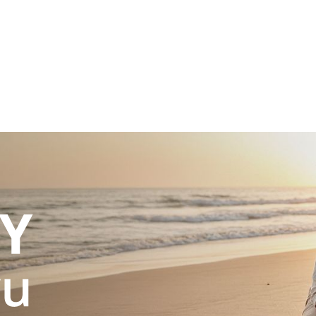
a u moře
Animační kluby
First minute – Léto 2027
Vě