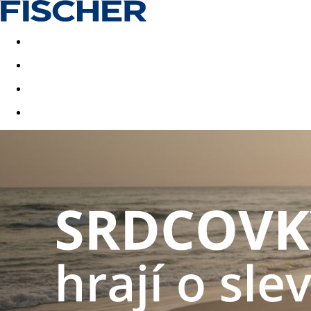
Akční nabídky
Last minute
First minute - Exotika a zim