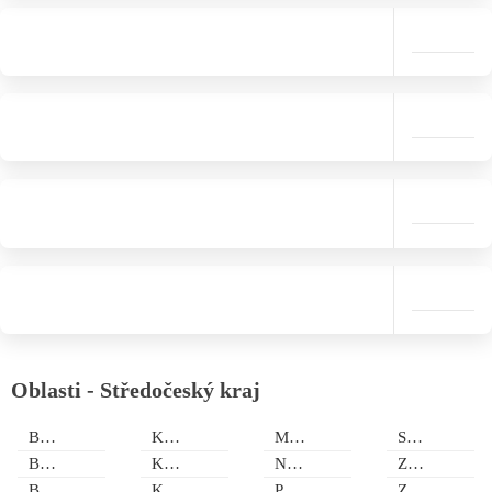
Oblasti - Středočeský kraj
Bělá pod Bezdězem
Kněžmost
Mnichovo Hradiště
Sedlec-Prčice
Benešov
Kokořín
Nymburk
Zdiby
Beroun
Kolín
Poděbrady
Zruč nad Sázavou