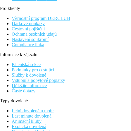
Pro klienty
Věrnostní program DERCLUB
Dárkové poukazy
Cestovní pojištění
Ochrana osobních údajů
Nastavení soukromí
Compliance linka
Informace k zájezdu
Klientská sekce
Podmínky pro cestující
Služby k dovolené
Vstupní a pobytové poplatky
Důležité informace
Časté dotazy
Typy dovolené
Letní dovolená u moře
Last minute dovolená
Animační kluby
Exotická dovolená