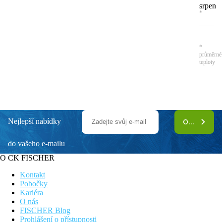
srpen
*
*
průměrné
teploty
Nejlepší nabídky
ODEBÍRAT
do vašeho e-mailu
O CK FISCHER
Kontakt
Pobočky
Kariéra
O nás
FISCHER Blog
Prohlášení o přístupnosti