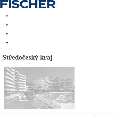
Akční nabídky
Last minute
First minute - Exotika a zim
Středočeský kraj