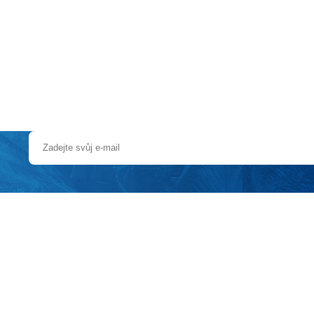
a u moře
Animační kluby
First minute – Léto 2027
Vě
konalý odpočinek i aktivní dovolenou
od. saunový svět)
m dojezdem
areál Lipno - 23 km, skiareál Hochficht (A) - 28 km