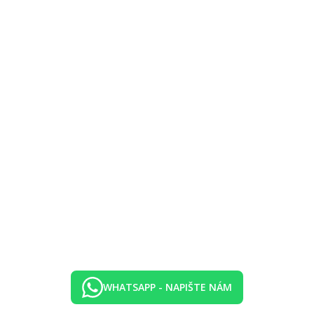
je; pro dítě do nedovršených 3 let
žby; max. 1 dítě nad rámec plného obsazení pokoje)
WHATSAPP - NAPIŠTE NÁM