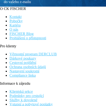
do vašeho e-mailu
O CK FISCHER
Kontakt
Pobočky
Kariéra
O nás
FISCHER Blog
Prohlášení o přístupnosti
Pro klienty
Věrnostní program DERCLUB
Dárkové poukazy
Cestovní pojištění
Ochrana osobních údajů
Nastavení soukromí
Compliance linka
Informace k zájezdu
Klientská sekce
Podmínky pro cestující
Služby k dovolené
Vstupní a pobytové poplatky