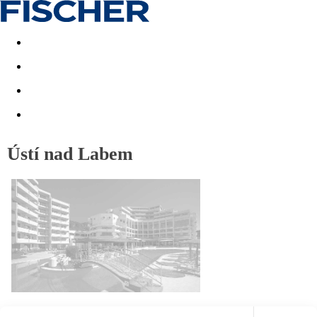
Akční nabídky
Last minute
First minute - Exotika a zim
Ústí nad Labem