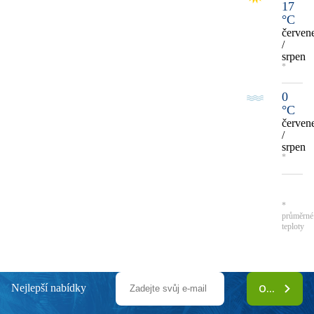
17
°C
červen
/
srpen
*
0
°C
červen
/
srpen
*
*
průměrné
teploty
Nejlepší nabídky
ODEBÍRAT