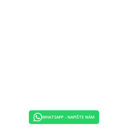
lůžky, sociální zařízení se sprchou, balkon
 lůžky, obývací pokoj s rozkládacím gaučem pro dvě děti do nedovrše
žby; nelze nad rámec plného obsazení pokoje)
CK; nelze nad rámec plného obsazení pokoje; pro dítě do nedovršených 2
WHATSAPP - NAPIŠTE NÁM