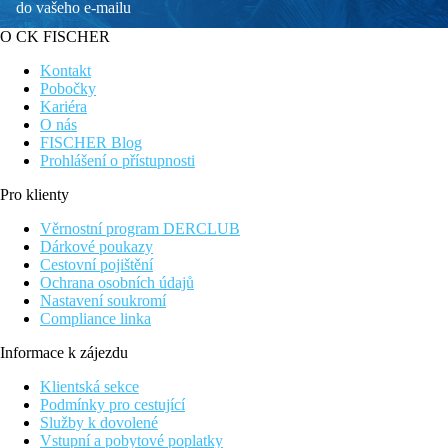
do vašeho e-mailu
O CK FISCHER
Kontakt
Pobočky
Kariéra
O nás
FISCHER Blog
Prohlášení o přístupnosti
Pro klienty
Věrnostní program DERCLUB
Dárkové poukazy
Cestovní pojištění
Ochrana osobních údajů
Nastavení soukromí
Compliance linka
Informace k zájezdu
Klientská sekce
Podmínky pro cestující
Služby k dovolené
Vstupní a pobytové poplatky