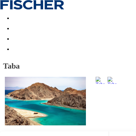
Akční nabídky
Last minute
First minute - Exotika a zim
Taba