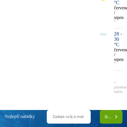
°C
červen
/
srpen
*
28 -
30
°C
červen
/
srpen
*
*
průměrné
teploty
Nejlepší nabídky
ODEBÍRAT