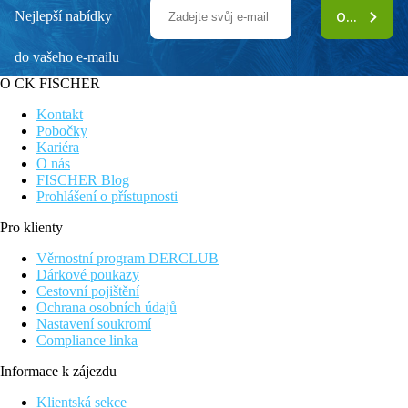
Nejlepší nabídky
ODEBÍRAT
do vašeho e-mailu
O CK FISCHER
Kontakt
Pobočky
Kariéra
O nás
FISCHER Blog
Prohlášení o přístupnosti
Pro klienty
Věrnostní program DERCLUB
Dárkové poukazy
Cestovní pojištění
Ochrana osobních údajů
Nastavení soukromí
Compliance linka
Informace k zájezdu
Klientská sekce