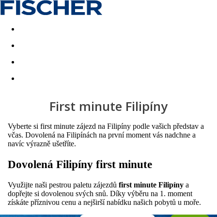
Akční nabídky
Last minute
First minute - Exotika a zim
First minute Filipíny
Vyberte si first minute zájezd na Filipíny podle vašich představ a
včas. Dovolená na Filipínách na první moment vás nadchne a
navíc výrazně ušetříte.
Dovolená Filipíny first minute
Využijte naši pestrou paletu zájezdů
first minute Filipíny
a
dopřejte si dovolenou svých snů. Díky výběru na 1. moment
získáte příznivou cenu a nejširší nabídku našich pobytů u moře.