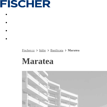
Akční nabídky
Last minute
First minute - Exotika a zim
Fischer.cz
Itálie
Basilicata
Maratea
Maratea