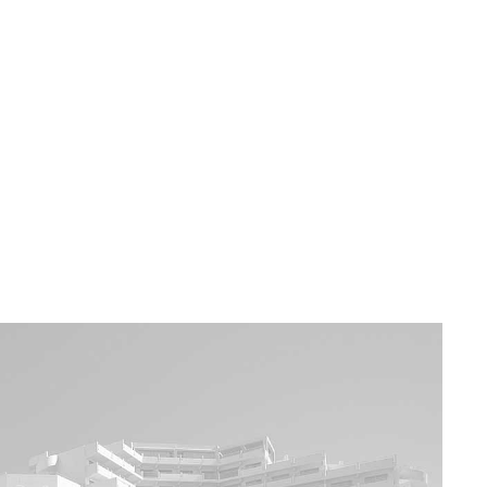
a u moře
Animační kluby
First minute – Léto 2027
Vě