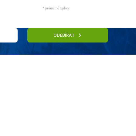
* průměrné teploty
ODEBÍRAT