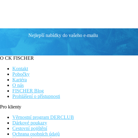
Nejlepší nabídky do vašeho e-mailu
O CK FISCHER
Kontakt
Pobočky
Kariéra
O nás
FISCHER Blog
Prohlášení o přístupnosti
Pro klienty
Věrnostní program DERCLUB
Dárkové poukazy
Cestovní pojištění
Ochrana osobních údajů