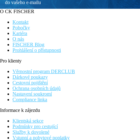
do vašeho e-mailu
O CK FISCHER
Kontakt
Pobočky
Kariéra
O nás
FISCHER Blog
Prohlášení o přístupnosti
Pro klienty
Věrnostní program DERCLUB
Dárkové poukazy
Cestovní pojištění
Ochrana osobních údajů
Nastavení soukromí
Compliance linka
Informace k zájezdu
Klientská sekce
Podmínky pro cestující
Služby k dovolené
Vstupní a pobytové poplatky