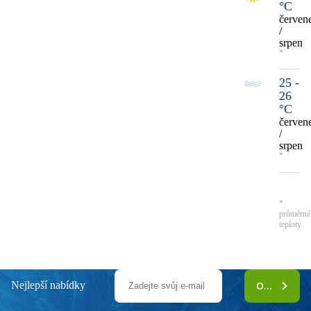
°C
červen
/
srpen
*
25 -
26
°C
červen
/
srpen
*
*
průměrné
teploty
Nejlepší nabídky
ODEBÍRAT