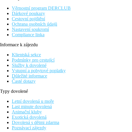
poloha
Věrnostní program DERCLUB
Ziano di Fiemme - lokalita Zanolin, centrum / Ziana di Fiemme -
Dárkové poukazy
400 m, kabinová lanovka Latemar - 6,5 km, kabinová lanovka
Cestovní pojištění
Alpe Cermis - 7 km
Ochrana osobních údajů
Nastavení soukromí
vybavenost a služby
Compliance linka
recepce, restaurace / pizzerie s barem, jídelna pro snídaně,
Informace k zájezdu
společenská místnost s krbem, společenská místnost s TV sat. /
wi-fi připojení k internetu, malá zahrada s dětským hřištěm a
Klientská sekce
barbecue, výtah, 2x vyhrazené parkoviště, pračka* / možnost
Podmínky pro cestující
žehlení
Služby k dovolené
Vstupní a pobytové poplatky
* služby za příplatek
Důležité informace
Časté dotazy
sport a relaxace
Typy dovolené
sauna, multifunkční sprcha, malý relaxační koutek s lehátky, 3
posilovací stroje
Letní dovolená u moře
Last minute dovolená
popis apartmánů
Animační kluby
Exotická dovolená
mono 2/3
- 32 m² - obývací pokoj s manželskou postelí a
Dovolená s dětmi zdarma
případně 1 samostatným lůžkem či rozkládacím křeslem na
Poznávací zájezdy
lůžko pro 1 osobu, samostatná kuchyňka, sociální zařízení s