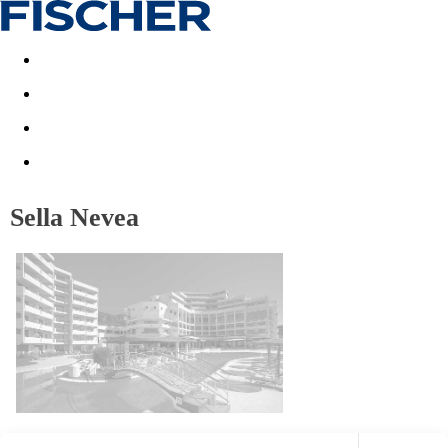
Akční nabídky
Last minute
First minute - Exotika a zim
Sella Nevea