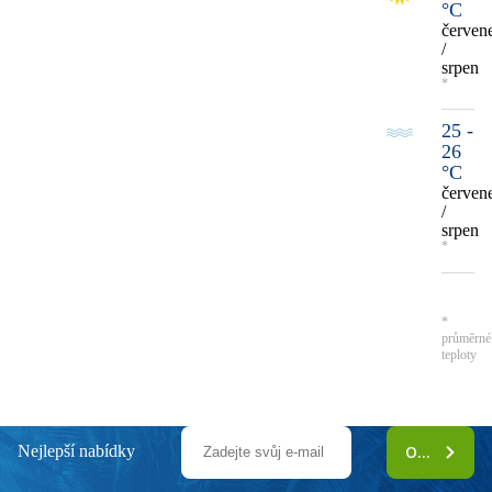
°C
červen
/
srpen
*
25 -
26
°C
červen
/
srpen
*
*
průměrné
teploty
Nejlepší nabídky
ODEBÍRAT