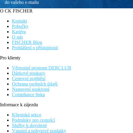
do vašeho e-mailu
O CK FISCHER
Kontakt
Pobočky
Kariéra
O nás
FISCHER Blog
Prohlášení o přístupnosti
Pro klienty
Věrnostní program DERCLUB
Dárkové poukazy
Cestovní pojištění
Ochrana osobních údajů
Nastavení soukromí
Compliance linka
Informace k zájezdu
Klientská sekce
Podmínky pro cestující
Služby k dovolené
Vstupní a pobytové poplatky