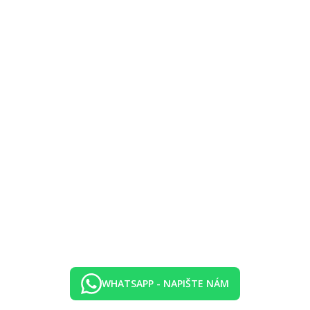
lunenčík / pokoj), osušky zdarma (výměna za poplatek, cca 5 EUR/výměn
 voda
ře k dispozici voda
WHATSAPP - NAPIŠTE NÁM