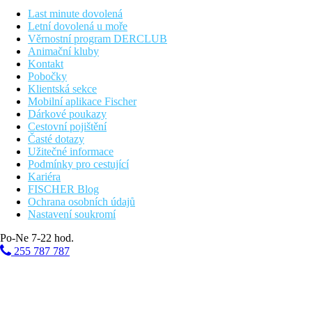
vybavenost apartmánů
Last minute dovolená
Letní dovolená u moře
klimatizace, TV, telefon, wi-fi připojení k internetu, trezor, fén,
Věrnostní program DERCLUB
Animační kluby
upozornění
Kontakt
Pobočky
dětská postýlka:
50 € / pobyt, úhrada v místě (pouze na vyžádá
Klientská sekce
Mobilní aplikace Fischer
Vzdálenosti
Dárkové poukazy
Cestovní pojištění
1075 km
Časté dotazy
Praha
Užitečné informace
Podmínky pro cestující
1130 km
Kariéra
Brno
FISCHER Blog
Ochrana osobních údajů
1090 km
Nastavení soukromí
Bratislava
Po-Ne 7-22 hod.
Fotogalerie
255 787 787