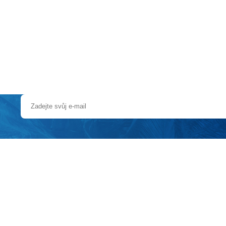
a u moře
Animační kluby
First minute – Léto 2027
Vě
 zóně
jen pár kroků od pláže
nstrukci
í
věrečný úklid
blázková s mírně se svažujícím vstupem do moře - 250 m