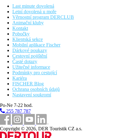
5,1 km
Last minute dovolená
Centrum města
Letní dovolená u moře
Věrnostní program DERCLUB
Pláž
Animační kluby
Kontakt
Pobočky
Lehátka na pláži za poplatek
Klientská sekce
Slunečníky na pláži za poplatek
Mobilní aplikace Fischer
Plážová dovolená
Dárkové poukazy
Cestovní pojištění
Bazény
Časté dotazy
Užitečné informace
Podmínky pro cestující
Lehátka a slunečníky u bazénu zdarma
Kariéra
Dětský bazén
FISCHER Blog
Ochrana osobních údajů
Fotogalerie
Nastavení soukromí
Po-Ne 7-22 hod.
255 787 787
Copyright © 2026, DER Touristik CZ a.s.