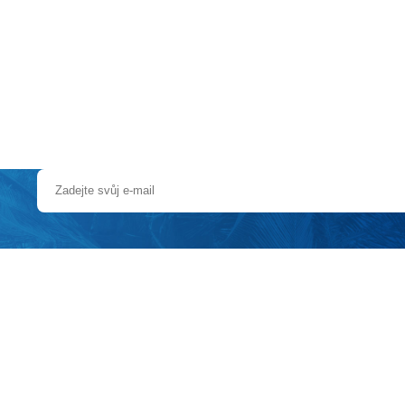
a u moře
Animační kluby
First minute – Léto 2027
Vě
ka snack baru a restaurace