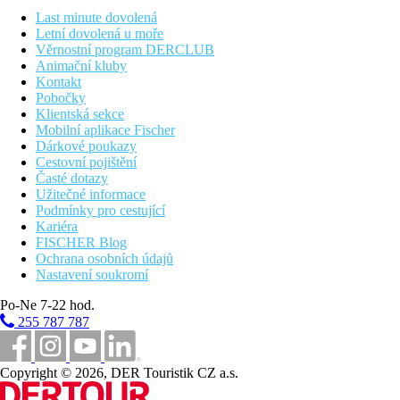
* služby za příplatek
Last minute dovolená
Letní dovolená u moře
upozornění
Věrnostní program DERCLUB
bazény:
v rámci jednotlivých ubytovacích kapacit jsou v provoz
Animační kluby
klimatizaci nutné ověřit předem
Kontakt
dětská postýlka:
za poplatek (pouze na vyžádaní v CK; max. 1 
Pobočky
pobytová taxa / povinná úhrada v místě:
neplatí ji osoby mlad
Klientská sekce
Mobilní aplikace Fischer
Dárkové poukazy
Vzdálenosti
Cestovní pojištění
Časté dotazy
780 km
Užitečné informace
Praha
Podmínky pro cestující
Kariéra
690 km
FISCHER Blog
Brno
Ochrana osobních údajů
Nastavení soukromí
630 km
Bratislava
Po-Ne 7-22 hod.
255 787 787
Fotogalerie
Copyright © 2026, DER Touristik CZ a.s.