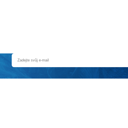
a u moře
Animační kluby
First minute – Léto 2027
Vě
 centra