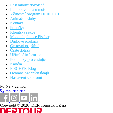
Last minute dovolená
Fotogalerie
Letní dovolená u moře
Věrnostní program DERCLUB
Animační kluby
Kontakt
Pobočky
Klientská sekce
Mobilní aplikace Fischer
Dárkové poukazy
Cestovní pojištění
Časté dotazy
Užitečné informace
Podmínky pro cestující
Kariéra
FISCHER Blog
Ochrana osobních údajů
Nastavení soukromí
Po-Ne 7-22 hod.
255 787 787
Copyright © 2026, DER Touristik CZ a.s.