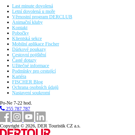
bazén v provozu od 01.06. do 10.09.
Last minute dovolená
nejbližší plážový sektor:
č. 2 a 3
Letní dovolená u moře
příplatek za pobyt kratší 6 nocí / povinný poplatek v místě:
Věrnostní program DERCLUB
110 € /pobyt
Animační kluby
Kontakt
Vzdálenosti
Pobočky
Klientská sekce
Mobilní aplikace Fischer
760 km
Dárkové poukazy
Praha
Cestovní pojištění
670 km
Časté dotazy
Brno
Užitečné informace
Podmínky pro cestující
610 km
Kariéra
Bratislava
FISCHER Blog
Ochrana osobních údajů
Fotogalerie
Nastavení soukromí
Po-Ne 7-22 hod.
255 787 787
Copyright © 2026, DER Touristik CZ a.s.