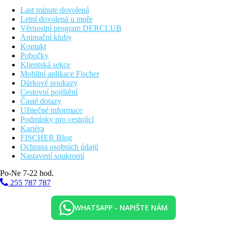
Last minute dovolená
Vzdálenosti
Letní dovolená u moře
Věrnostní program DERCLUB
Animační kluby
760 km
Kontakt
Praha
Pobočky
Klientská sekce
670 km
Mobilní aplikace Fischer
Brno
Dárkové poukazy
Cestovní pojištění
610 km
Časté dotazy
Bratislava
Užitečné informace
Podmínky pro cestující
Fotogalerie
Kariéra
FISCHER Blog
Ochrana osobních údajů
Nastavení soukromí
Po-Ne 7-22 hod.
255 787 787
WHATSAPP - NAPIŠTE NÁM