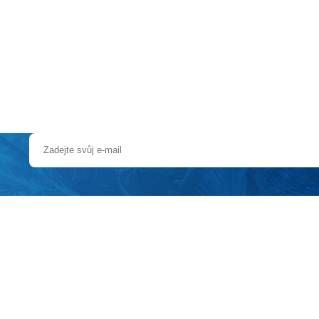
a u moře
Animační kluby
First minute – Léto 2027
Vě
stním busem