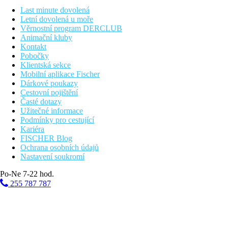
Last minute dovolená
Vzdálenosti
Letní dovolená u moře
Věrnostní program DERCLUB
Animační kluby
760 km
Kontakt
Praha
Pobočky
670 km
Klientská sekce
Brno
Mobilní aplikace Fischer
Dárkové poukazy
610 km
Cestovní pojištění
Bratislava
Časté dotazy
Užitečné informace
Fotogalerie
Podmínky pro cestující
Kariéra
FISCHER Blog
Ochrana osobních údajů
Nastavení soukromí
Po-Ne 7-22 hod.
255 787 787