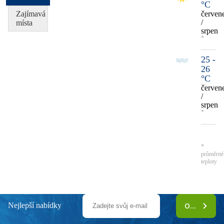
°C
Zajímavá
červen
/
místa
srpen
*
25 -
26
°C
červen
/
srpen
*
*
průměrné
teploty
Nejlepší nabídky
ODEBÍRAT