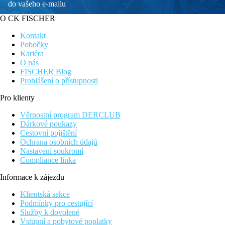
do vašeho e-mailu
O CK FISCHER
Kontakt
Pobočky
Kariéra
O nás
FISCHER Blog
Prohlášení o přístupnosti
Pro klienty
Věrnostní program DERCLUB
Dárkové poukazy
Cestovní pojištění
Ochrana osobních údajů
Nastavení soukromí
Compliance linka
Informace k zájezdu
Klientská sekce
Podmínky pro cestující
Služby k dovolené
Vstupní a pobytové poplatky