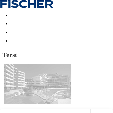
Akční nabídky
Last minute
First minute - Exotika a zim
Terst