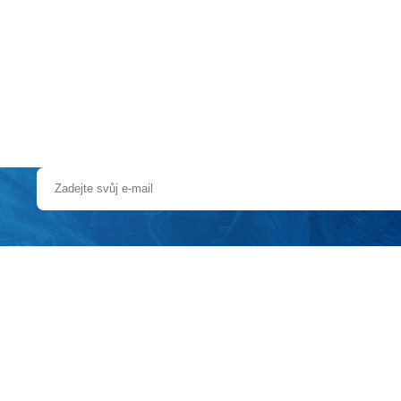
a u moře
Animační kluby
First minute – Léto 2027
Vě
nové podmínky s nabídkou zkrácených pobytů od 5 nocí ve vybran
em, ale i
zcela novým relaxačním centrem
k dispozici za poplatek
km, skiareál Madesimo / Valchiavenna - 2,8 km