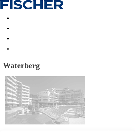
Akční nabídky
Last minute
First minute - Exotika a zim
Waterberg