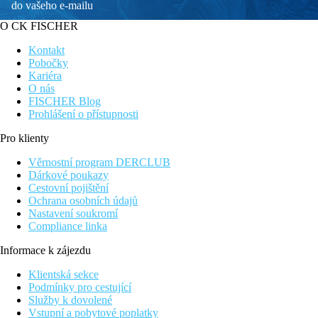
do vašeho e-mailu
O CK FISCHER
Kontakt
Pobočky
Kariéra
O nás
FISCHER Blog
Prohlášení o přístupnosti
Pro klienty
Věrnostní program DERCLUB
Dárkové poukazy
Cestovní pojištění
Ochrana osobních údajů
Nastavení soukromí
Compliance linka
Informace k zájezdu
Klientská sekce
Podmínky pro cestující
Služby k dovolené
Vstupní a pobytové poplatky