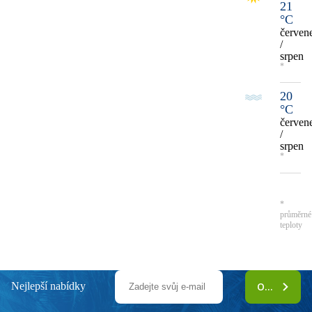
21
°C
červen
/
srpen
*
20
°C
červen
/
srpen
*
*
průměrné
teploty
Nejlepší nabídky
ODEBÍRAT