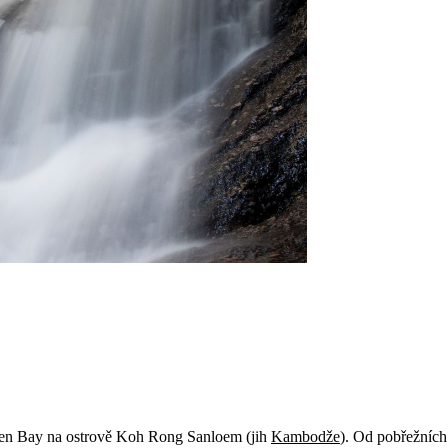
acen Bay na ostrově Koh Rong Sanloem (jih
Kambodže
). Od pobřežních 