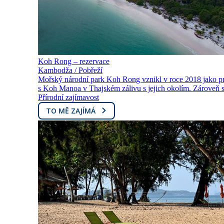
Koh Rong – rezervace
Kambodža / Pobřeží
Mořský národní park Koh Rong vznikl v roce 2018 jako p
s Koh Manoa v Thajském zálivu s jejich okolím. Zároveň s
Přírodní zajímavost
TO MĚ ZAJÍMÁ