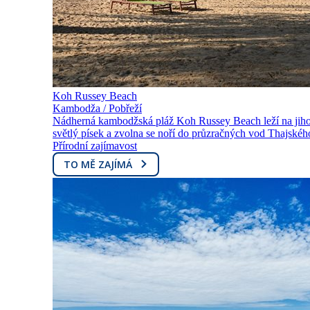
Koh Russey Beach
Kambodža / Pobřeží
Nádherná kambodžská pláž Koh Russey Beach leží na jihoz
světlý písek a zvolna se noří do průzračných vod Thajského 
Přírodní zajímavost
TO MĚ ZAJÍMÁ