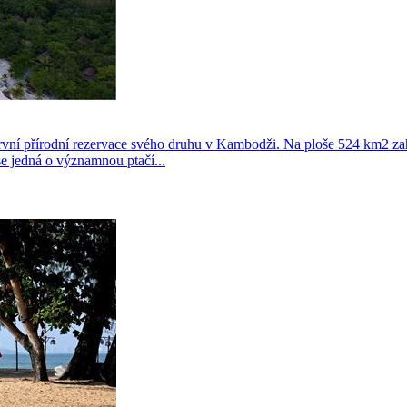
rvní přírodní rezervace svého druhu v Kambodži. Na ploše 524 km2 
e jedná o významnou ptačí...