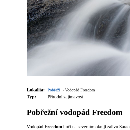
Lokalita:
Pobřeží
Vodopád Freedom
Typ:
Přírodní zajímavost
Pobřežní vodopád Freedom
Vodopád
Freedom
hučí na severním okraji zálivu Sar