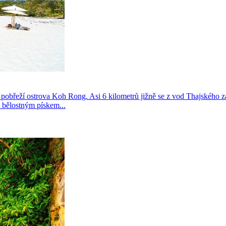
pobřeží ostrova Koh Rong. Asi 6 kilometrů jižně se z vod Thajského
, bělostným pískem...