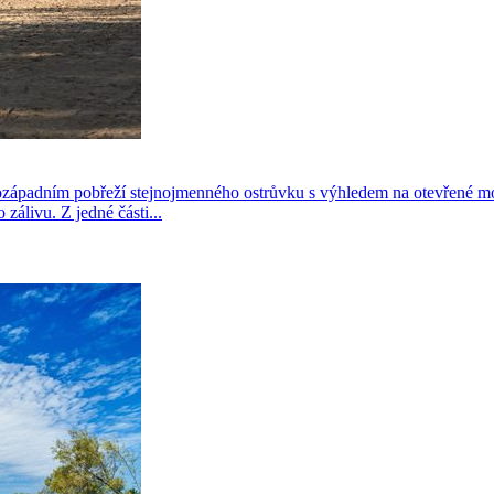
ápadním pobřeží stejnojmenného ostrůvku s výhledem na otevřené moře
zálivu. Z jedné části...