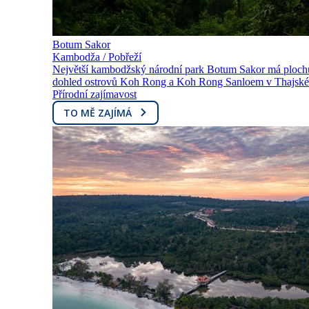
Botum Sakor
Kambodža / Pobřeží
Největší kambodžský národní park Botum Sakor má plochu
dohled ostrovů Koh Rong a Koh Rong Sanloem v Thajském 
Přírodní zajímavost
TO MĚ ZAJÍMÁ