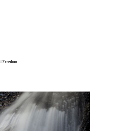
a u moře
Animační kluby
First minute – Léto 2027
Vě
d Freedom