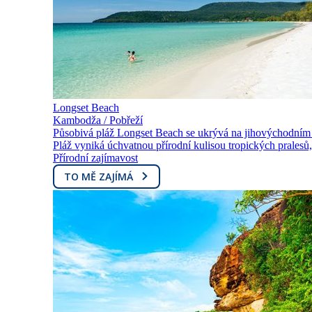
Longset Beach
Kambodža / Pobřeží
Působivá pláž Longset Beach se ukrývá na jihovýchodním 
Pláž vyniká úchvatnou přírodní kulisou tropických pralesů
Přírodní zajímavost
TO MĚ ZAJÍMÁ