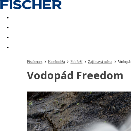
Akční nabídky
Last minute
First minute - Exotika a zim
Fischer.cz
Kambodža
Pobřeží
Zajímavá místa
Vodopá
Vodopád Freedom