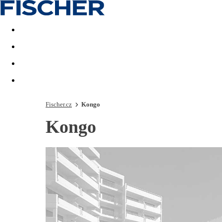
Akční nabídky
Last minute
First minute - Exotika a zim
Fischer.cz
Kongo
Kongo