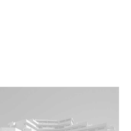
a u moře
Animační kluby
First minute – Léto 2027
Vě