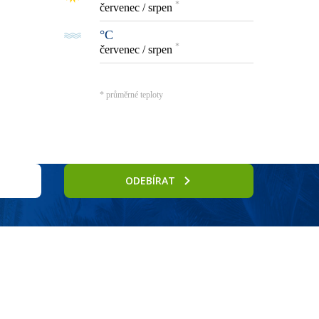
*
červenec / srpen
°C
*
červenec / srpen
* průměrné teploty
ODEBÍRAT