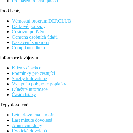
Prohlášení o přístupnosti
Pro klienty
Věrnostní program DERCLUB
Dárkové poukazy
Cestovní pojištění
Ochrana osobních údajů
Nastavení soukromí
Compliance linka
Informace k zájezdu
Klientská sekce
Podmínky pro cestující
Služby k dovolené
Vstupní a pobytové poplatky
Důležité informace
Časté dotazy
Typy dovolené
Letní dovolená u moře
Last minute dovolená
Animační kluby
Exotická dovolená