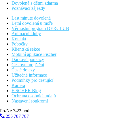
Dovolená s dětmi zdarma
Poznávací zájezdy
Last minute dovolená
Letní dovolená u moře
Věrnostní program DERCLUB
Animační kluby
Kontakt
Pobočky
Klientská sekce
Mobilní aplikace Fischer
Dárkové poukazy
Cestovní pojištění
Časté dotazy
Užitečné informace
Podmínky pro cestující
Kariéra
FISCHER Blog
Ochrana osobních údajů
Nastavení soukromí
Po-Ne 7-22 hod.
255 787 787