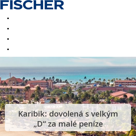
Akční nabídky
Last minute
First minute - Exotika a zim
Karibik: dovolená s velkým
„D“ za malé peníze