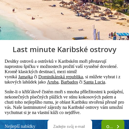
Last minute Karibské ostrovy
Desítky ostrovů a ostrůvků v Karibském moři přestavují
naprostou špičku v možnostech prožití vaší vysněné dovolené.
Kromě klasických destinací, mezi nimiž
vyniká
Jamajka
či
Dominikánská republika
, si můžete vybrat i z
takových lahůdek jako
Aruba
,
Barbados
či
Santa Lucia
.
Sníte-li o křišťálově čistém moři s mnoha příležitostmi k potápění,
nekonečných písečných plážích ve stínu kokosových palem a
chuti toho nejlepšího rumu, je oblast Karibiku stvořená přesně pro
vás. Naše lastminutové zájezdy na Karibské ostrovy vám umožní
vychutnat si je na vlastní kůži co nejdříve.
Nejlepší nabídky
ODEBÍRAT