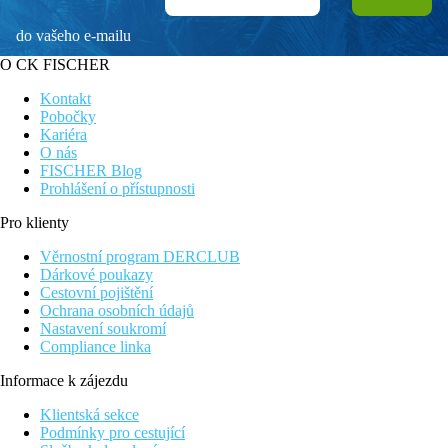
do vašeho e-mailu
O CK FISCHER
Kontakt
Pobočky
Kariéra
O nás
FISCHER Blog
Prohlášení o přístupnosti
Pro klienty
Věrnostní program DERCLUB
Dárkové poukazy
Cestovní pojištění
Ochrana osobních údajů
Nastavení soukromí
Compliance linka
Informace k zájezdu
Klientská sekce
Podmínky pro cestující