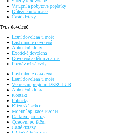
Služby k dovolené
Vstupní a pobytové poplatky
Důležité informace
Časté dotazy
Typy dovolené
Letní dovolená u moře
Last minute dovolená
Animační kluby
Exotická dovolená
Dovolená s dětmi zdarma
Poznávací zájezdy
Last minute dovolená
Letní dovolená u moře
Věrnostní program DERCLUB
Animační kluby
Kontakt
Pobočky
Klientská sekce
Mobilní aplikace Fischer
Dárkové poukazy
Cestovní pojištění
Časté dotazy
Užitečné informace