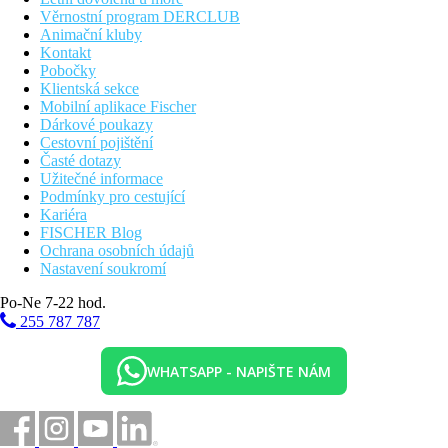
Věrnostní program DERCLUB
Animační kluby
Kontakt
Pobočky
Klientská sekce
Mobilní aplikace Fischer
Dárkové poukazy
Cestovní pojištění
Časté dotazy
Užitečné informace
Podmínky pro cestující
Kariéra
FISCHER Blog
Ochrana osobních údajů
Nastavení soukromí
Po-Ne 7-22 hod.
255 787 787
WHATSAPP - NAPIŠTE NÁM