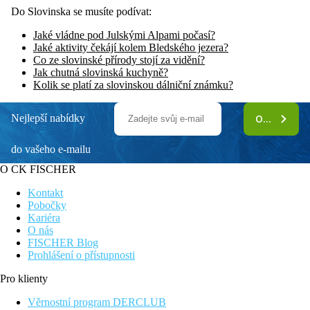
Do Slovinska se musíte podívat:
Jaké vládne pod Julskými Alpami počasí?
Jaké aktivity čekájí kolem Bledského jezera?
Co ze slovinské přírody stojí za vidění?
Jak chutná slovinská kuchyně?
Kolik se platí za slovinskou dálniční známku?
Nejlepší nabídky
ODEBÍRAT
do vašeho e-mailu
O CK FISCHER
Kontakt
Pobočky
Kariéra
O nás
FISCHER Blog
Prohlášení o přístupnosti
Pro klienty
Věrnostní program DERCLUB