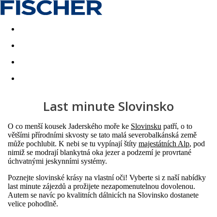
Akční nabídky
Last minute
First minute - Exotika a zim
Last minute Slovinsko
O co menší kousek Jaderského moře ke
Slovinsku
patří, o to
většími přírodními skvosty se tato malá severobalkánská země
může pochlubit. K nebi se tu vypínají štíty
majestátních Alp
, pod
nimiž se modrají blankytná oka jezer a podzemí je provrtané
úchvatnými jeskynními systémy.
Poznejte slovinské krásy na vlastní oči! Vyberte si z naší nabídky
last minute zájezdů a prožijete nezapomenutelnou dovolenou.
Autem se navíc po kvalitních dálnicích na Slovinsko dostanete
velice pohodlně.