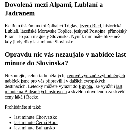
Dovolená mezi Alpami, Lublaní a
Jadranem
Ke třem tisícům metrů šplhající Triglav,
jezero Bled
, historická
Lublaň, lázeňské
Moravske Toplice
, jeskyně Postojna, přímořský
Piran – to jsou magnety Slovinska. Nyní k nim máte blíže než
kdy jindy díky last minute Slovinsko.
Opravdu nic vás nezaujalo v nabídce last
minute do Slovinska?
Nezoufejte, celou řadu pěkných,
cenově výrazně zvýhodněných
nabídek
jsme pro vás připravili i v dalších evropských
destinacích. Letecky můžete vyrazit do
Egypta
, lze využít i
last
minute na Baleárských ostrovech
a skvělou dovolenou za skvělé
ceny láká i
Řecko
.
Prohlédněte si také:
last minute Chorvatsko
last minute Černá Hora
last minute Bulharsko