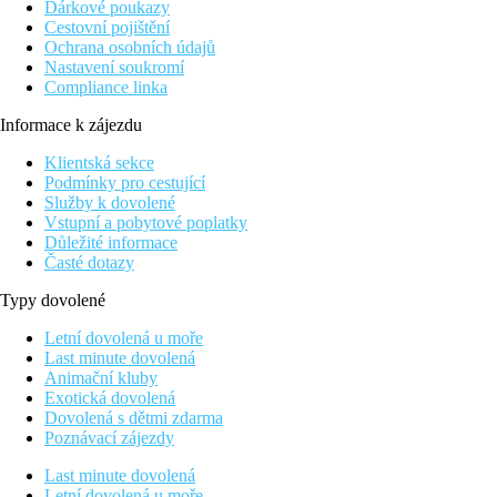
Dárkové poukazy
Cestovní pojištění
Ochrana osobních údajů
Nastavení soukromí
Compliance linka
Informace k zájezdu
Klientská sekce
Podmínky pro cestující
Služby k dovolené
Vstupní a pobytové poplatky
Důležité informace
Časté dotazy
Typy dovolené
Letní dovolená u moře
Last minute dovolená
Animační kluby
Exotická dovolená
Dovolená s dětmi zdarma
Poznávací zájezdy
Last minute dovolená
Letní dovolená u moře