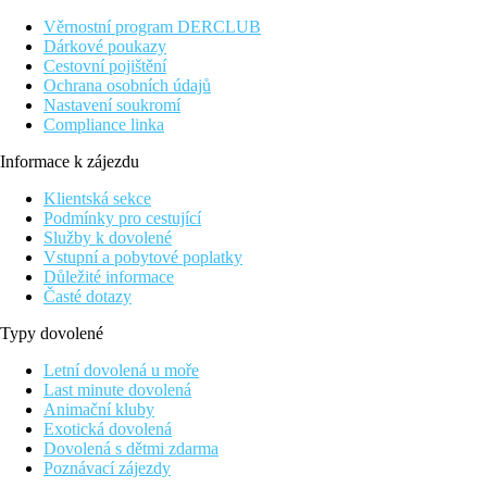
Věrnostní program DERCLUB
Dárkové poukazy
Cestovní pojištění
Ochrana osobních údajů
Nastavení soukromí
Compliance linka
Informace k zájezdu
Klientská sekce
Podmínky pro cestující
Služby k dovolené
Vstupní a pobytové poplatky
Důležité informace
Časté dotazy
Typy dovolené
Letní dovolená u moře
Last minute dovolená
Animační kluby
Exotická dovolená
Dovolená s dětmi zdarma
Poznávací zájezdy