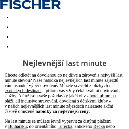
Akční nabídky
Last minute
First minute - Exotika a zim
Nejlevnější
last minute
Chcete odletět na dovolenou co nejdříve a zároveň s nejvyšší last
minute slevou? Naše nabídka nejlevnějších last minute zájezdů
vám usnadní výběr dovolené. Můžete si zvolit z blízkých i
exotických destinací
a přitom vás vždy čeká kvalitní ubytování a
služby. Ať už jsou vaše požadavky jakékoliv -
hotel přímo na
pláži
,
all inclusive
stravování,
dovolená s dětskými kluby
-
v našich nejlevnějších last minute zájezdech naleznete akční
časově omezené
nabídky za nejlevnější ceny
.
Na last minute se můžete levně vypravit za čistými plážemi
v
Bulharsku
, do orientálního
Turecka
, antického
Řecka
nebo