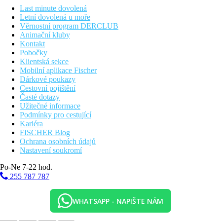
Last minute dovolená
Letní dovolená u moře
Věrnostní program DERCLUB
Animační kluby
Kontakt
Pobočky
Klientská sekce
Mobilní aplikace Fischer
Dárkové poukazy
Cestovní pojištění
Časté dotazy
Užitečné informace
Podmínky pro cestující
Kariéra
FISCHER Blog
Ochrana osobních údajů
Nastavení soukromí
Po-Ne 7-22 hod.
255 787 787
WHATSAPP - NAPIŠTE NÁM