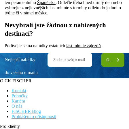
temperamentního
Španělska
. Odleťte třeba hned druhý den nebo
vybírejte z nejlevnějších last minute s termíny odletu do jednoho
týdne či v rámci měsíce.
Nevybrali jste žádnou z nabízených
destinací?
Podívejte se na nabídky ostatních
last minute zájezdů
.
Nejlepší nabídky
ODEBÍRAT
do vašeho e-mailu
O CK FISCHER
Kontakt
Pobočky
Kariéra
O nás
FISCHER Blog
Prohlášení o přístupnosti
Pro klienty