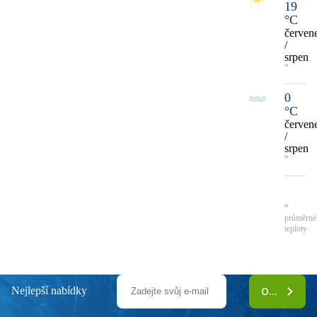
19
°C
červen
/
srpen
*
0
°C
červen
/
srpen
*
*
průměrné
teploty
Nejlepší nabídky
ODEBÍRAT