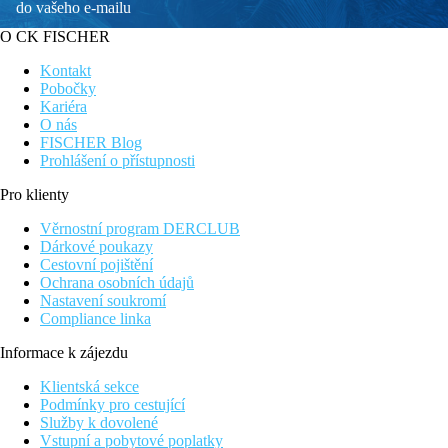
do vašeho e-mailu
O CK FISCHER
Kontakt
Pobočky
Kariéra
O nás
FISCHER Blog
Prohlášení o přístupnosti
Pro klienty
Věrnostní program DERCLUB
Dárkové poukazy
Cestovní pojištění
Ochrana osobních údajů
Nastavení soukromí
Compliance linka
Informace k zájezdu
Klientská sekce
Podmínky pro cestující
Služby k dovolené
Vstupní a pobytové poplatky