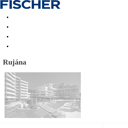
Akční nabídky
Last minute
First minute - Exotika a zim
Rujána