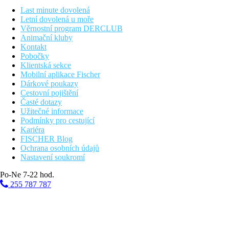
Fotogalerie
Last minute dovolená
Letní dovolená u moře
Věrnostní program DERCLUB
Animační kluby
Kontakt
Pobočky
Klientská sekce
Mobilní aplikace Fischer
Dárkové poukazy
Cestovní pojištění
Časté dotazy
Užitečné informace
Podmínky pro cestující
Kariéra
FISCHER Blog
Ochrana osobních údajů
Nastavení soukromí
Po-Ne 7-22 hod.
255 787 787