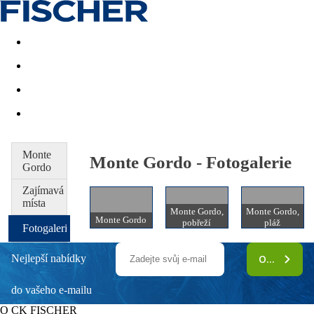
Akční nabídky
Last minute
First minute - Exotika a zim
Monte
Monte Gordo - Fotogalerie
Gordo
Zajímavá
místa
Monte Gordo,
Monte Gordo,
Monte Gordo
pobřeží
pláž
Fotogalerie
Nejlepší nabídky
ODEBÍRAT
do vašeho e-mailu
O CK FISCHER