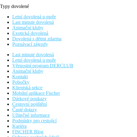
Typy dovolené
Letní dovolená u moře
Last minute dovolená
Animační kluby
Exotická dovolená
Dovolená s dětmi zdarma
Poznávací zájezdy
Last minute dovolená
Letní dovolená u moře
Věrnostní program DERCLUB
Animační kluby
Kontakt
Pobočky
Klientská sekce
Mobilní aplikace Fischer
Dárkové poukazy
Cestovní pojištění
Časté dotazy
Užitečné informace
Podmínky pro cestující
Kariéra
FISCHER Blog