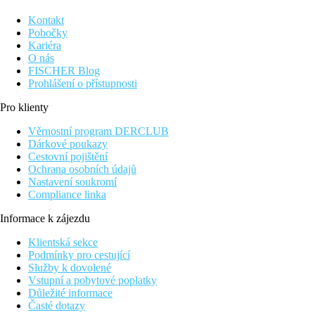
Kontakt
Pobočky
Kariéra
O nás
FISCHER Blog
Prohlášení o přístupnosti
Pro klienty
Věrnostní program DERCLUB
Dárkové poukazy
Cestovní pojištění
Ochrana osobních údajů
Nastavení soukromí
Compliance linka
Informace k zájezdu
Klientská sekce
Podmínky pro cestující
Služby k dovolené
Vstupní a pobytové poplatky
Důležité informace
Časté dotazy