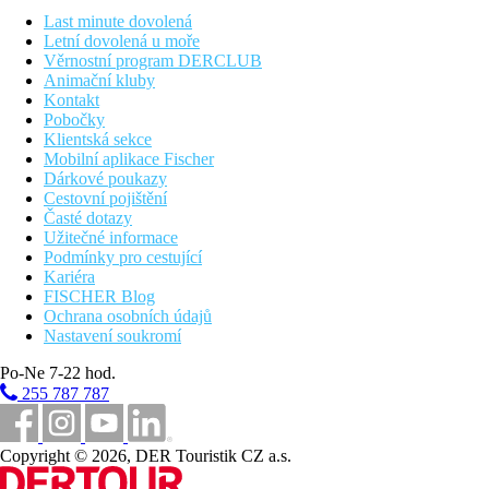
Last minute dovolená
Hotel nabízí polopenzi, která zahrnuje snídaně a večeře
Letní dovolená u moře
podávané formou bufetu v hotelové restauraci, která nabízí
Věrnostní program DERCLUB
speciality místní i mezinárodní kuchyně
Animační kluby
Kontakt
Karty
Pobočky
Klientská sekce
Hotel akceptuje karty VISA, EC/MC, AMEX, Maestro
Mobilní aplikace Fischer
Dárkové poukazy
Vzdálenosti
Cestovní pojištění
Časté dotazy
0 m
Užitečné informace
Vzdálenost k pláži
Podmínky pro cestující
Kariéra
6 km
FISCHER Blog
Centrum města
Ochrana osobních údajů
Nastavení soukromí
25 km
Vzdálenost od nejbližšího letiště
Po-Ne 7-22 hod.
255 787 787
2 km
Nákupy
Copyright © 2026, DER Touristik CZ a.s.
Pláž