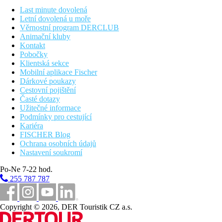
Velikost wellness 800 m2, venkovní bazén 40 m2, krytý bazén
Last minute dovolená
50 m2, spa: děti do 12 let. pouze v doprovodu dospělé osoby -
Letní dovolená u moře
zdarma, parní lázeň 1x - zdarma, finská sauna - zdarma, bio
Věrnostní program DERCLUB
sauna - zdarma, textilní sauna, relaxační místnost. Posilovna
Animační kluby
Kontakt
Stravování
Pobočky
Klientská sekce
Polopenze
Mobilní aplikace Fischer
Dárkové poukazy
Bazény
Cestovní pojištění
Časté dotazy
Lehátka a slunečníky u bazénu zdarma
Užitečné informace
Podmínky pro cestující
Fotogalerie
Kariéra
FISCHER Blog
Ochrana osobních údajů
Nastavení soukromí
Po-Ne 7-22 hod.
255 787 787
Copyright © 2026, DER Touristik CZ a.s.