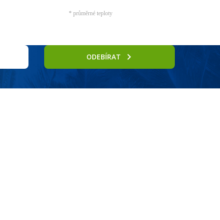
* průměrné teploty
ODEBÍRAT