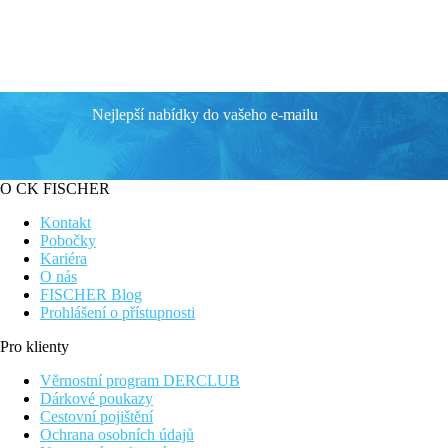
Nejlepší nabídky do vašeho e-mailu
O CK FISCHER
Kontakt
Pobočky
Kariéra
O nás
FISCHER Blog
Prohlášení o přístupnosti
Pro klienty
Věrnostní program DERCLUB
Dárkové poukazy
Cestovní pojištění
Ochrana osobních údajů