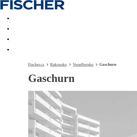
Akční nabídky
Last minute
First minute - Exotika a zim
Fischer.cz
Rakousko
Vorarlbersko
Gaschurn
Gaschurn