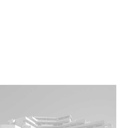
a u moře
Animační kluby
First minute – Léto 2027
Vě